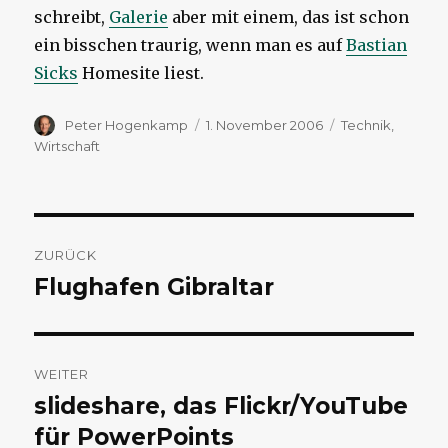
schreibt,
Galerie
aber mit einem, das ist schon
ein bisschen traurig, wenn man es auf
Bastian
Sicks
Homesite liest.
Autor
Veröffentlicht
Kategorien
Peter Hogenkamp
1. November 2006
Technik
,
am
Wirtschaft
Beitragsnavigation
ZURÜCK
Flughafen Gibraltar
Vorheriger
Beitrag:
WEITER
slideshare, das Flickr/YouTube
Nächster
Beitrag:
für PowerPoints