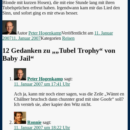
Blonde mit kurzen Hosen), die mit eine Stunde lang mit ihren
Tubelsprüchen erfreut haben. Irgendwann kam mir das Lied den
Sinn, und sofort ging es mir etwas besser.
Autor
Peter Hogenkamp
Veröffentlicht am
11. Januar
2007
11. Januar 2007
Kategorien
Reisen
12 Gedanken zu „„Tubel Trophy“ von
Baby Jail“
Peter Hogenkamp
sagt:
11. Januar 2007 um 17:41 Uhr
Ach ja, kann mir noch einer sagen, was die Zeile „Wännt en
Chällner bruchsch dann chunnter grad mit sine Goofe“ soll?
Ich versteh sie, aber kapier den Witz nicht.
Ronnie
sagt:
11. Januar 2007 um 18:22 Uhr