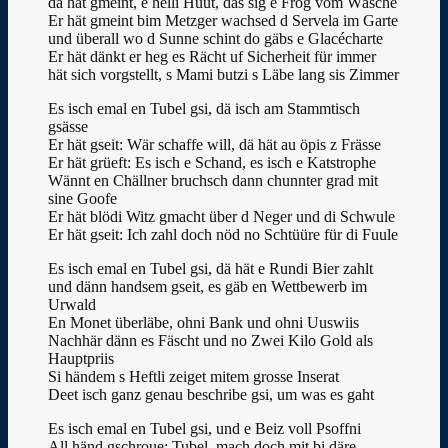
dä hät gmeint, e helli Huut, das sig e Frog vom Wäsche
Er hät gmeint bim Metzger wachsed d Servela im Garte
und überall wo d Sunne schint do gäbs e Glacécharte
Er hät dänkt er heg es Rächt uf Sicherheit für immer
hät sich vorgstellt, s Mami butzi s Läbe lang sis Zimmer
Es isch emal en Tubel gsi, dä isch am Stammtisch
gsässe
Er hät gseit: Wär schaffe will, dä hät au öpis z Frässe
Er hät grüeft: Es isch e Schand, es isch e Katstrophe
Wännt en Chällner bruchsch dann chunnter grad mit
sine Goofe
Er hät blödi Witz gmacht über d Neger und di Schwule
Er hät gseit: Ich zahl doch nöd no Schtüüre für di Fuule
Es isch emal en Tubel gsi, dä hät e Rundi Bier zahlt
und dänn handsem gseit, es gäb en Wettbewerb im
Urwald
En Monet überläbe, ohni Bank und ohni Uuswiis
Nachhär dänn es Fäscht und no Zwei Kilo Gold als
Hauptpriis
Si händem s Heftli zeiget mitem grosse Inserat
Deet isch ganz genau beschribe gsi, um was es gaht
Es isch emal en Tubel gsi, und e Beiz voll Psoffni
All händ gschroue: Tubel, mach doch mit bi däre