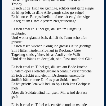
Trophy
Er isch uf de Tisch ue gschtige, schtolz und ganz eleige
Er hät grüeft: Ja däne Affe gangis scho go zeige!
Er hät no es Bier pschtellt, und me hät en ghöre säge
Er seg au im Urwald jedem Neger überläge
Es isch emal en Tubel gsi, dä isch im Flugzüüg
gschtartet
Und woner glandet isch, da hät sis Team scho ufen
gwartet
Er isch fasch wienen König ine grosses Auto gschtige
Sini Hälfer händem Proviant in Rucksack bige
Tagelang sinds gfahre, bis as Ändi vo de Wält
Und dänn händs en deetglah, ohni Pass und ohni Gält
Es isch emal en Tubel gsi, dä isch am Bode kroche
S hätem öper s letschte grosse Abentüür verschproche
Er isch dräckig und elei im Dschungel umegloffe
ändlich hätter imne Dorf es paar Soldate troffe
Er hät grüeft: Jetz wili hei, so öpis isch kän Gschpass
meh
Aber die Soldate händ nur gseit: Mir wänd de Pass
gseh
Es isch emal en Tubel gsi, en zäche und en gsunde