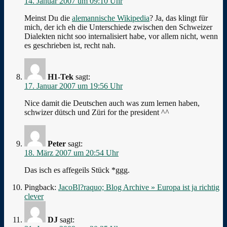
14. Januar 2007 um 09:10 Uhr
Meinst Du die
alemannische Wikipedia
? Ja, das klingt für
mich, der ich eh die Unterschiede zwischen den Schweizer
Dialekten nicht soo internalisiert habe, vor allem nicht, wenn
es geschrieben ist, recht nah.
H1-Tek
sagt:
17. Januar 2007 um 19:56 Uhr
Nice damit die Deutschen auch was zum lernen haben,
schwizer dütsch und Züri for the president ^^
Peter
sagt:
18. März 2007 um 20:54 Uhr
Das isch es affegeils Stück *ggg.
Pingback:
JacoBl?raquo; Blog Archive » Europa ist ja richtig
clever
DJ
sagt: