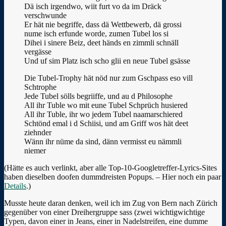
Dä isch irgendwo, wiit furt vo da im Dräck
verschwunde
Er hät nie begriffe, dass dä Wettbewerb, dä grossi
nume isch erfunde worde, zumen Tubel los si
Dihei i sinere Beiz, deet händs en zimmli schnäll
vergässe
Und uf sim Platz isch scho glii en neue Tubel gsässe
Die Tubel-Trophy hät nöd nur zum Gschpass eso vill
Schtrophe
Jede Tubel sölls begriiffe, und au d Philosophe
All ihr Tuble wo mit eune Tubel Schprüch husiered
All ihr Tuble, ihr wo jedem Tubel naamarschiered
Schtönd emal i d Schiisi, und am Griff wos hät deet
ziehnder
Wänn ihr nüme da sind, dänn vermisst eu nämmli
niemer
(Hätte es auch verlinkt, aber alle Top-10-Googletreffer-Lyrics-Sites
haben dieselben doofen dummdreisten Popups. – Hier noch ein paar
Details
.)
Musste heute daran denken, weil ich im Zug von Bern nach Zürich
gegenüber von einer Dreihergruppe sass (zwei wichtigwichtige
Typen, davon einer in Jeans, einer in Nadelstreifen, eine dumme