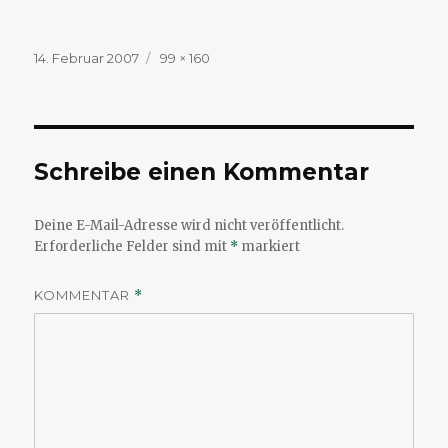
Veröffentlicht
Volle
14. Februar 2007
99 × 160
am
Größe
Schreibe einen Kommentar
Deine E-Mail-Adresse wird nicht veröffentlicht.
Erforderliche Felder sind mit
*
markiert
KOMMENTAR
*