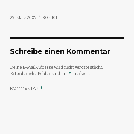
Veröffentlicht
Volle
29. März 2007
90 × 101
am
Größe
Schreibe einen Kommentar
Deine E-Mail-Adresse wird nicht veröffentlicht.
Erforderliche Felder sind mit
*
markiert
KOMMENTAR
*