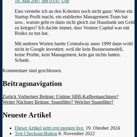
16. Mai 2007 um 03:47 Uhr
Eins verstehe ich an den Kriterien noch nicht ganz: Wenn ein
Startup Profit macht, ein etabliertes Management-Team hat
usw., warum geht es dann nicht gleich zur Hausbank um Geld
zu kriegen? Ich dachte immer, dass Venture Capital was mit
Risiko zu tun hat.
Mit anderen Worten haette Centralway anno 1999 dann wohl
nicht in Google investiert, weil die kein Businessmodell,
keine Profite, kein Management, kein gar nichts hatten.
Schade.
Kommentare sind geschlossen.
Beitragsnavigation
Zurück
Vorheriger Beitrag:
Uptime SBB-Kaffeemaschinen?
Weiter
Nächster Beitrag:
Spamfilter? Welcher Spamfilter?
Neueste Artikel
Dieser Artikel geht erst morgen live.
19. Oktober 2024
Test Checkout-Button
8. November 2022