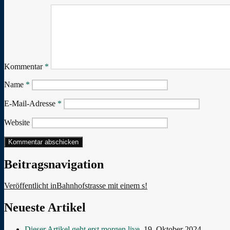
Kommentar
*
Name
*
E-Mail-Adresse
*
Website
Beitragsnavigation
Veröffentlicht in
Bahnhofstrasse mit einem s!
Neueste Artikel
Dieser Artikel geht erst morgen live.
19. Oktober 2024