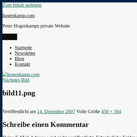
Zum Inhalt springen
hogenkamp.com
Peter Hogenkamps private Website
Menü
Startseite
Newsletter
Blog
Kontakt
Nächstes Bild
bild11.png
Veröffentlicht am
14. Dezember 2007
Volle Größe
450 × 394
Schreibe einen Kommentar