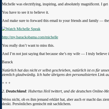
Michelle was electrifying, inspiring, and absolutely magnificent. I get
You have to see it to believe it.
And make sure to forward this email to your friends and family — they’
http://my.barackobama.com/michelle
You really don’t want to miss this.
And I’m not just saying that because she’s my wife — I truly believe i
Barack
Natürlich hat das nicht er selbst geschrieben, natürlich ist es für un
ziemlich glaubwürdig. Ich habe übrigens den personalisierten Link a
+ + +
2.
Deutschland
: Hubertus Heil twittert, und die deutschen Online-Me
Weiss nicht, ob es ihm jemand erklärt hat, aber auch er macht das zie
denkt. Persönliches gemischt mit sachlichem.