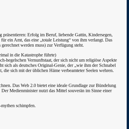
g präsentieren: Erfolg im Beruf, liebende Gattin, Kindersegen,
für ein Amt, das eine „totale Leistung“ von ihm verlangt. Das
in gerechnet werden muss) zur Verfügung steht.
mal in die Katastrophe führte)
sch-hegelschen Vernunftstaat, der sich nicht um religiöse Aspekte
ht sich als deutsches Original-Genie, der „wie ihm der Schnabel
llt, die sich mit der üblichen Häme verbeamteter Seelen wehren.
echnen. Das Web 2.0 bietet eine ideale Grundlage zur Bündelung
 Der Medienminister nutzt das Mittel souverän im Sinne einer
o-mythen schimpfen.