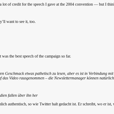
 a lot of credit for the speech I gave at the 2004 convention — but I th
ll want to see it, too.
t was the best speech of the campaign so far.
seren Geschmack etwas pathetisch zu lesen, aber es ist in Verbindung mi
uf das Video rausgenommen – die Newslettermanager können natürlich z
dien fallen über ihn her
mlich authentisch, so wie Twitter halt gedacht ist. Er schreibt, wo er i