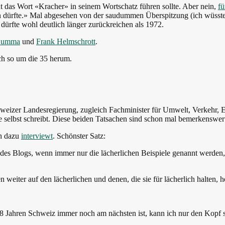
ht das Wort «Kracher» in seinem Wortschatz führen sollte. Aber nein,
fü
sen dürfte.» Mal abgesehen von der saudummen Überspitzung (ich wüsst
dürfte wohl deutlich länger zurückreichen als 1972.
Lumma
und
Frank Helmschrott
.
uch so um die 35 herum.
weizer Landesregierung, zugleich Fachminister für Umwelt, Verkehr,
äge selbst schreibt. Diese beiden Tatsachen sind schon mal bemerkenswer
h dazu
interviewt
. Schönster Satz:
 des Blogs, wenn immer nur die lächerlichen Beispiele genannt werden,
n weiter auf den lächerlichen und denen, die sie für lächerlich halten, 
18 Jahren Schweiz immer noch am nächsten ist, kann ich nur den Kopf s