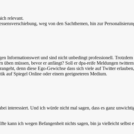
ich relevant.
teressensverschiebung, weg von den Sachthemen, hin zur Personalisieru
en Informationswert und sind nicht unbedingt professionell. Trotzdem
n üben müssen, bevor er anfängt? Soll er dpa-reife Meldungen twittern u
erangeht, denn diese Ego-Gewichse dass sich viele auf Twitter erlaube
itik auf Spiegel Online oder einem geeigneteren Medium.
nbei interessiert. Und ich würde nicht mal sagen, dass es ganz unwicht
lfte kann ich wegen Befangenheit nichts sagen, bin ja vielleicht selbst