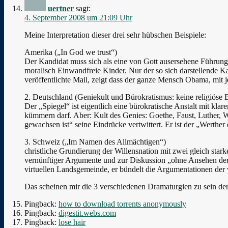
uertner
sagt:
4. September 2008 um 21:09 Uhr
Meine Interpretation dieser drei sehr hübschen Beispiele:
Amerika („In God we trust“)
Der Kandidat muss sich als eine von Gott ausersehene Führungsf
moralisch Einwandfreie Kinder. Nur der so sich darstellende Ka
veröffentlichte Mail, zeigt dass der ganze Mensch Obama, mit j
2. Deutschland (Geniekult und Bürokratismus: keine religiöse
Der „Spiegel“ ist eigentlich eine bürokratische Anstalt mit kla
kümmern darf. Aber: Kult des Genies: Goethe, Faust, Luther, Wa
gewachsen ist“ seine Eindrücke vertwittert. Er ist der „Werther
3. Schweiz („Im Namen des Allmächtigen“)
christliche Grundierung der Willensnation mit zwei gleich sta
vernünftiger Argumente und zur Diskussion „ohne Ansehen der P
virtuellen Landsgemeinde, er bündelt die Argumentationen der
Das scheinen mir die 3 verschiedenen Dramaturgien zu sein de
Pingback:
how to download torrents anonymously
Pingback:
digestit.webs.com
Pingback:
lose hair