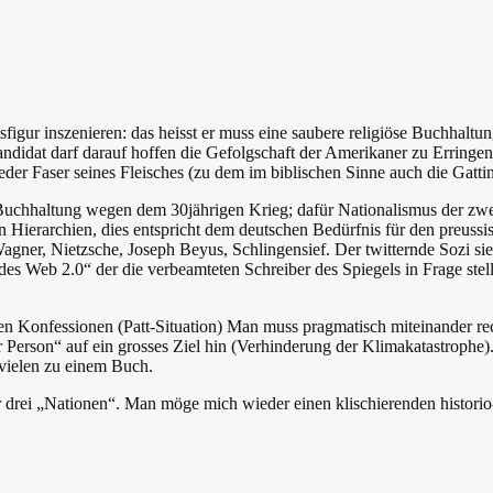
igur inszenieren: das heisst er muss eine saubere religiöse Buchhaltun
ndidat darf darauf hoffen die Gefolgschaft der Amerikaner zu Erringen 
eder Faser seines Fleisches (zu dem im biblischen Sinne auch die Gatt
 Buchhaltung wegen dem 30jährigen Krieg; dafür Nationalismus der zwei
ren Hierarchien, dies entspricht dem deutschen Bedürfnis für den preussi
gner, Nietzsche, Joseph Beyus, Schlingensief. Der twitternde Sozi sie
 des Web 2.0“ der die verbeamteten Schreiber des Spiegels in Frage ste
rken Konfessionen (Patt-Situation) Man muss pragmatisch miteinander r
erson“ auf ein grosses Ziel hin (Verhinderung der Klimakatastrophe).
 vielen zu einem Buch.
r drei „Nationen“. Man möge mich wieder einen klischierenden histori