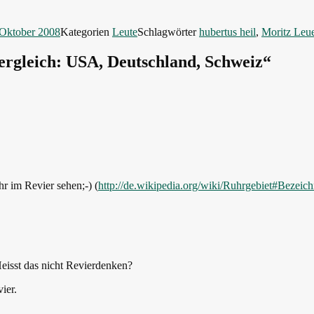
 Oktober 2008
Kategorien
Leute
Schlagwörter
hubertus heil
,
Moritz Leu
ergleich: USA, Deutschland, Schweiz“
hr im Revier sehen;-) (
http://de.wikipedia.org/wiki/Ruhrgebiet#Bezeic
eisst das nicht Revierdenken?
ier.