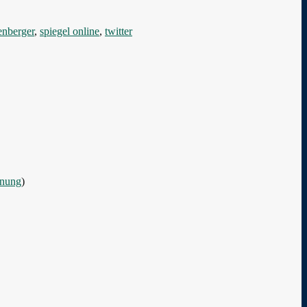
enberger
,
spiegel online
,
twitter
hnung
)