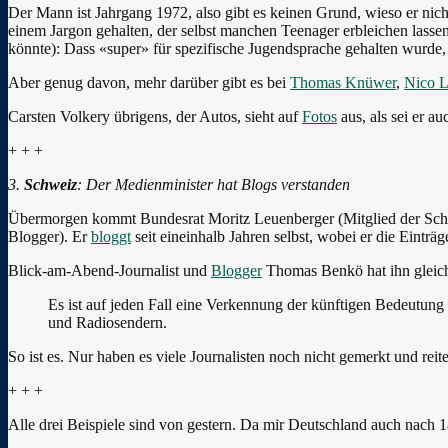
Der Mann ist Jahrgang 1972, also gibt es keinen Grund, wieso er nic
einem Jargon gehalten, der selbst manchen Teenager erbleichen las
könnte): Dass «super» für spezifische Jugendsprache gehalten wurde, 
Aber genug davon, mehr darüber gibt es bei
Thomas Knüwer
,
Nico 
Carsten Volkery übrigens, der Autos, sieht auf
Fotos
aus, als sei er a
+ + +
3.
Schweiz
: Der Medienminister hat Blogs verstanden
Übermorgen kommt Bundesrat Moritz Leuenberger (Mitglied der Sch
Blogger). Er
bloggt
seit eineinhalb Jahren selbst, wobei er die Eintr
Blick-am-Abend-Journalist und
Blogger
Thomas Benkö hat ihn gleic
Es ist auf jeden Fall eine Verkennung der künftigen Bedeutung
und Radiosendern.
So ist es. Nur haben es viele Journalisten noch nicht gemerkt und reite
+ + +
Alle drei Beispiele sind von gestern. Da mir Deutschland auch nach 