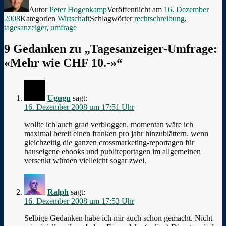
Autor
Peter Hogenkamp
Veröffentlicht am
16. Dezember
2008
Kategorien
Wirtschaft
Schlagwörter
rechtschreibung
,
tagesanzeiger
,
umfrage
9 Gedanken zu „Tagesanzeiger-Umfrage:
«Mehr wie CHF 10.-»“
Ugugu
sagt:
16. Dezember 2008 um 17:51 Uhr
wollte ich auch grad verbloggen. momentan wäre ich
maximal bereit einen franken pro jahr hinzublättern. wenn
gleichzeitig die ganzen crossmarketing-reportagen für
hauseigene ebooks und publireportagen im allgemeinen
versenkt würden vielleicht sogar zwei.
Ralph
sagt:
16. Dezember 2008 um 17:53 Uhr
Selbige Gedanken habe ich mir auch schon gemacht. Nicht