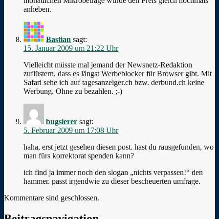
monatlichen Mikrobeträge würde den Preis gleich nochmals
anheben.
Bastian
sagt:
15. Januar 2009 um 21:22 Uhr
Vielleicht müsste mal jemand der Newsnetz-Redaktion
zuflüstern, dass es längst Werbeblocker für Browser gibt. Mit
Safari sehe ich auf tagesanzeiger.ch bzw. derbund.ch keine
Werbung. Ohne zu bezahlen. ;-)
bugsierer
sagt:
5. Februar 2009 um 17:08 Uhr
haha, erst jetzt gesehen diesen post. hast du rausgefunden, wo
man fürs korrektorat spenden kann?
ich find ja immer noch den slogan „nichts verpassen!“ den
hammer. passt irgendwie zu dieser bescheuerten umfrage.
Kommentare sind geschlossen.
Beitragsnavigation