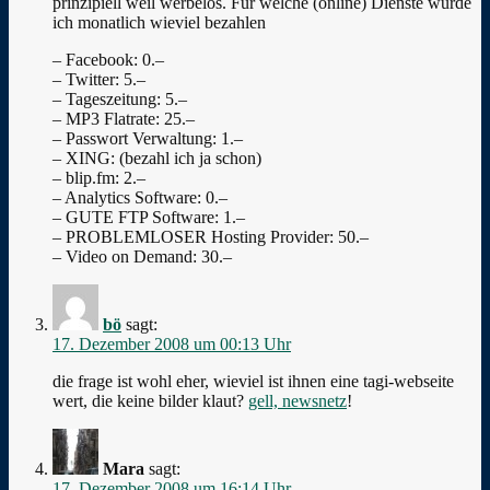
prinzipiell weil werbelos. Für welche (online) Dienste würde
ich monatlich wieviel bezahlen
– Facebook: 0.–
– Twitter: 5.–
– Tageszeitung: 5.–
– MP3 Flatrate: 25.–
– Passwort Verwaltung: 1.–
– XING: (bezahl ich ja schon)
– blip.fm: 2.–
– Analytics Software: 0.–
– GUTE FTP Software: 1.–
– PROBLEMLOSER Hosting Provider: 50.–
– Video on Demand: 30.–
bö
sagt:
17. Dezember 2008 um 00:13 Uhr
die frage ist wohl eher, wieviel ist ihnen eine tagi-webseite
wert, die keine bilder klaut?
gell, newsnetz
!
Mara
sagt:
17. Dezember 2008 um 16:14 Uhr