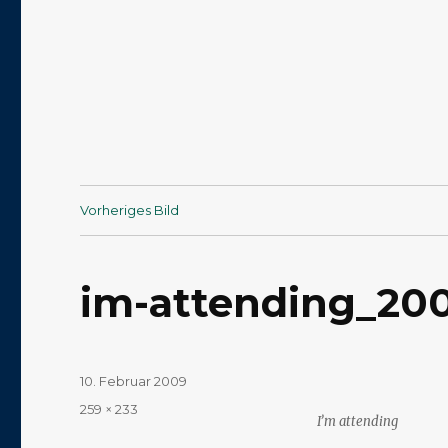
Vorheriges Bild
im-attending_20
Veröffentlicht
10. Februar 2009
am
Volle
259 × 233
I’m attending
Größe