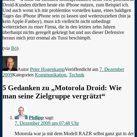
Droid-Kunden dürften heute ein iPhone nutzen, zum Beispiel ich.
Und auch wenn ich mir problemlos vorstellen kann, eines baldigen
Tages das iPhone iPhone sein zu lassen und weiterzuziehen (bin ja
kein Apple-Fanboy), muss ich vielleicht nicht unbedingt
weiterziehen zu einer Firma, die in den letzten zehn Jahren
überhaupt nichts geregelt gekriegt hat und aus dieser Defensive
heraus mich jetzt erstmal als Tussi beschimpft.
(via
Bö
)
Autor
Peter Hogenkamp
Veröffentlicht am
7. Dezember
2009
Kategorien
Kommunikation
,
Technik
5 Gedanken zu „Motorola Droid: Wie
man seine Zielgruppe vergrätzt“
Philipp
sagt:
7. Dezember 2009 um 07:48 Uhr
Motorola war ja mit dem Modell RAZR selbst ganz gut in der