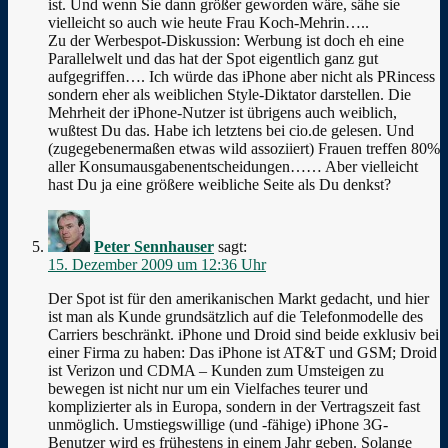
ist. Und wenn Sie dann größer geworden wäre, sähe sie
vielleicht so auch wie heute Frau Koch-Mehrin…..
Zu der Werbespot-Diskussion: Werbung ist doch eh eine
Parallelwelt und das hat der Spot eigentlich ganz gut
aufgegriffen…. Ich würde das iPhone aber nicht als PRincess
sondern eher als weiblichen Style-Diktator darstellen. Die
Mehrheit der iPhone-Nutzer ist übrigens auch weiblich,
wußtest Du das. Habe ich letztens bei cio.de gelesen. Und
(zugegebenermaßen etwas wild assoziiert) Frauen treffen 80%
aller Konsumausgabenentscheidungen…… Aber vielleicht
hast Du ja eine größere weibliche Seite als Du denkst?
Peter Sennhauser
sagt:
15. Dezember 2009 um 12:36 Uhr
Der Spot ist für den amerikanischen Markt gedacht, und hier
ist man als Kunde grundsätzlich auf die Telefonmodelle des
Carriers beschränkt. iPhone und Droid sind beide exklusiv bei
einer Firma zu haben: Das iPhone ist AT&T und GSM; Droid
ist Verizon und CDMA – Kunden zum Umsteigen zu
bewegen ist nicht nur um ein Vielfaches teurer und
komplizierter als in Europa, sondern in der Vertragszeit fast
unmöglich. Umstiegswillige (und -fähige) iPhone 3G-
Benutzer wird es frühestens in einem Jahr geben. Solange