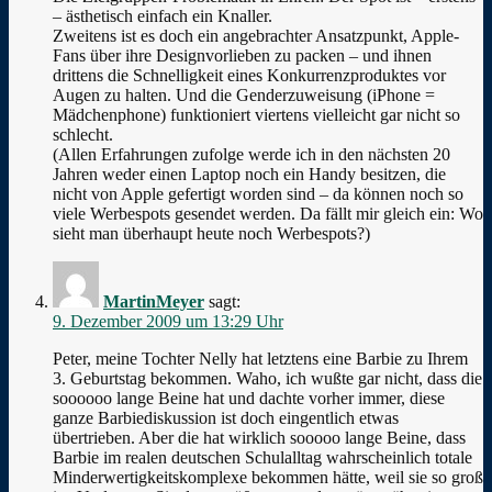
– ästhetisch einfach ein Knaller.
Zweitens ist es doch ein angebrachter Ansatzpunkt, Apple-
Fans über ihre Designvorlieben zu packen – und ihnen
drittens die Schnelligkeit eines Konkurrenzproduktes vor
Augen zu halten. Und die Genderzuweisung (iPhone =
Mädchenphone) funktioniert viertens vielleicht gar nicht so
schlecht.
(Allen Erfahrungen zufolge werde ich in den nächsten 20
Jahren weder einen Laptop noch ein Handy besitzen, die
nicht von Apple gefertigt worden sind – da können noch so
viele Werbespots gesendet werden. Da fällt mir gleich ein: Wo
sieht man überhaupt heute noch Werbespots?)
MartinMeyer
sagt:
9. Dezember 2009 um 13:29 Uhr
Peter, meine Tochter Nelly hat letztens eine Barbie zu Ihrem
3. Geburtstag bekommen. Waho, ich wußte gar nicht, dass die
soooooo lange Beine hat und dachte vorher immer, diese
ganze Barbiediskussion ist doch eingentlich etwas
übertrieben. Aber die hat wirklich sooooo lange Beine, dass
Barbie im realen deutschen Schulalltag wahrscheinlich totale
Minderwertigkeitskomplexe bekommen hätte, weil sie so groß