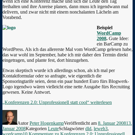
wenn ich eine Konferenz mache und sich die Leute den Tag
freihalten und ihre Anreise planen, dann muss ich irgendwann mal
delivern, und zwar nicht mit einem nonchalanten Lächeln am
Vorabend.
Beispiel
WordCamp
2008
.
Gute Idee:
ein BarCamp zu
WordPress. Als ich das allererste Mal vom WordCamp gelesen habe,
das war wohl im September, habe ich mir daher den Termin direkt
eingetragen, und plante fest, dort hinzugehen.
Etwas skeptisch wurde ich allerdings schon, als ich mal per
Kontaktformular oder so anfragte, wie eigentlich die
Sponsoringtarife seien, denn ein paar hundert Euro fürs Blogwerk-
Logo irgendwo wären vielleicht eine nette Ausgabe fürs Recruiting
gewesen. Keine Antwort.
„Konferenzen 2.0: Unprofessionell statt cool“
weiterlesen
Autor
Peter Hogenkamp
Veröffentlicht am
8. Januar 2008
13.
Januar 2008
Kategorien
Leute
Schlagwörter
dld
,
leweb3
,
wordcamp
10 Kommentare
zu Konferenzen 2.0: Unprofessionell