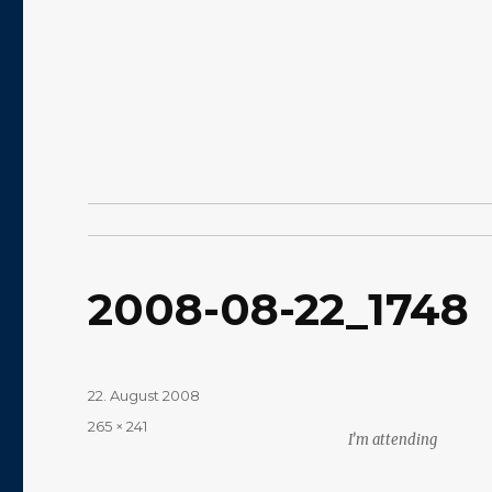
2008-08-22_1748
Veröffentlicht
22. August 2008
am
Volle
265 × 241
I’m attending
Größe