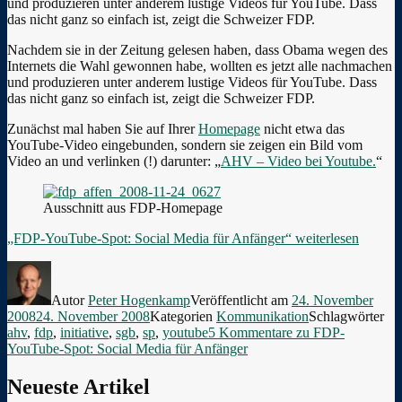
und produzieren unter anderem lustige Videos für YouTube. Dass
das nicht ganz so einfach ist, zeigt die Schweizer FDP.
Nachdem sie in der Zeitung gelesen haben, dass Obama wegen des
Internets die Wahl gewonnen habe, wollten es jetzt alle nachmachen
und produzieren unter anderem lustige Videos für YouTube. Dass
das nicht ganz so einfach ist, zeigt die Schweizer FDP.
Zunächst mal haben Sie auf Ihrer
Homepage
nicht etwa das
YouTube-Video eingebunden, sondern sie zeigen ein Bild vom
Video an und verlinken (!) darunter: „
AHV – Video bei Youtube.
“
Ausschnitt aus FDP-Homepage
„FDP-YouTube-Spot: Social Media für Anfänger“
weiterlesen
Autor
Peter Hogenkamp
Veröffentlicht am
24. November
2008
24. November 2008
Kategorien
Kommunikation
Schlagwörter
ahv
,
fdp
,
initiative
,
sgb
,
sp
,
youtube
5 Kommentare
zu FDP-
YouTube-Spot: Social Media für Anfänger
Neueste Artikel