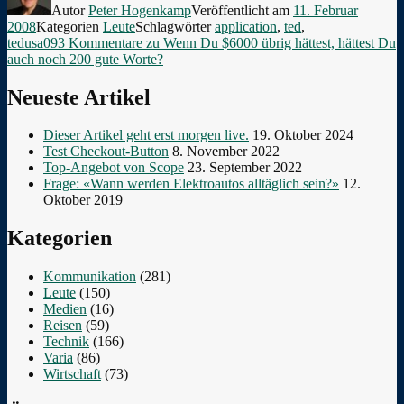
Autor
Peter Hogenkamp
Veröffentlicht am
11. Februar
2008
Kategorien
Leute
Schlagwörter
application
,
ted
,
tedusa09
3 Kommentare
zu Wenn Du $6000 übrig hättest, hättest Du
auch noch 200 gute Worte?
Neueste Artikel
Dieser Artikel geht erst morgen live.
19. Oktober 2024
Test Checkout-Button
8. November 2022
Top-Angebot von Scope
23. September 2022
Frage: «Wann werden Elektroautos alltäglich sein?»
12.
Oktober 2019
Kategorien
Kommunikation
(281)
Leute
(150)
Medien
(16)
Reisen
(59)
Technik
(166)
Varia
(86)
Wirtschaft
(73)