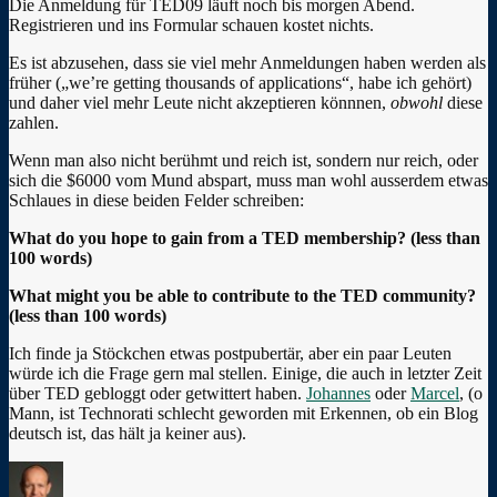
Die Anmeldung für TED09 läuft noch bis morgen Abend.
Registrieren und ins Formular schauen kostet nichts.
Es ist abzusehen, dass sie viel mehr Anmeldungen haben werden als
früher („we’re getting thousands of applications“, habe ich gehört)
und daher viel mehr Leute nicht akzeptieren könnnen,
obwohl
diese
zahlen.
Wenn man also nicht berühmt und reich ist, sondern nur reich, oder
sich die $6000 vom Mund abspart, muss man wohl ausserdem etwas
Schlaues in diese beiden Felder schreiben:
What do you hope to gain from a TED membership? (less than
100 words)
What might you be able to contribute to the TED community?
(less than 100 words)
Ich finde ja Stöckchen etwas postpubertär, aber ein paar Leuten
würde ich die Frage gern mal stellen. Einige, die auch in letzter Zeit
über TED gebloggt oder getwittert haben.
Johannes
oder
Marcel
, (o
Mann, ist Technorati schlecht geworden mit Erkennen, ob ein Blog
deutsch ist, das hält ja keiner aus).