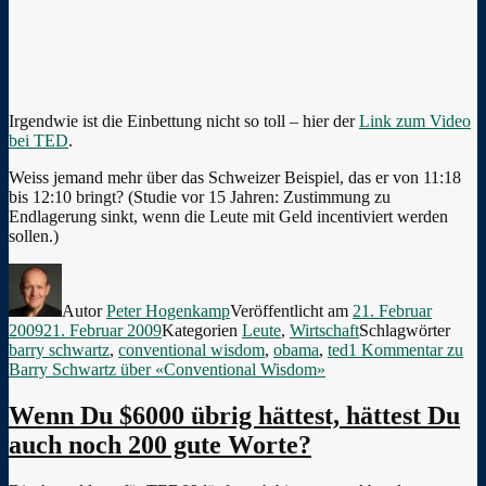
Irgendwie ist die Einbettung nicht so toll – hier der
Link zum Video
bei TED
.
Weiss jemand mehr über das Schweizer Beispiel, das er von 11:18
bis 12:10 bringt? (Studie vor 15 Jahren: Zustimmung zu
Endlagerung sinkt, wenn die Leute mit Geld incentiviert werden
sollen.)
Autor
Peter Hogenkamp
Veröffentlicht am
21. Februar
2009
21. Februar 2009
Kategorien
Leute
,
Wirtschaft
Schlagwörter
barry schwartz
,
conventional wisdom
,
obama
,
ted
1 Kommentar
zu
Barry Schwartz über «Conventional Wisdom»
Wenn Du $6000 übrig hättest, hättest Du
auch noch 200 gute Worte?