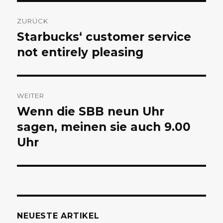
Beitragsnavigation
ZURÜCK
Starbucks‘ customer service
Vorheriger
Beitrag:
not entirely pleasing
WEITER
Wenn die SBB neun Uhr
Nächster
Beitrag:
sagen, meinen sie auch 9.00
Uhr
NEUESTE ARTIKEL