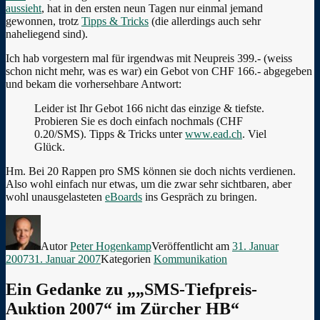
aussieht
, hat in den ersten neun Tagen nur einmal jemand
gewonnen, trotz
Tipps & Tricks
(die allerdings auch sehr
naheliegend sind).
Ich hab vorgestern mal für irgendwas mit Neupreis 399.- (weiss
schon nicht mehr, was es war) ein Gebot von CHF 166.- abgegeben
und bekam die vorhersehbare Antwort:
Leider ist Ihr Gebot 166 nicht das einzige & tiefste.
Probieren Sie es doch einfach nochmals (CHF
0.20/SMS). Tipps & Tricks unter
www.ead.ch
. Viel
Glück.
Hm. Bei 20 Rappen pro SMS können sie doch nichts verdienen.
Also wohl einfach nur etwas, um die zwar sehr sichtbaren, aber
wohl unausgelasteten
eBoards
ins Gespräch zu bringen.
Autor
Peter Hogenkamp
Veröffentlicht am
31. Januar
2007
31. Januar 2007
Kategorien
Kommunikation
Ein Gedanke zu „„SMS-Tiefpreis-
Auktion 2007“ im Zürcher HB“