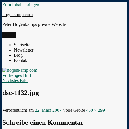
Zum Inhalt springen
hogenkamp.com
Peter Hogenkamps private Website
Menü
Startseite
Newsletter
Blog
Kontakt
Vorheriges Bild
Nächstes Bild
dsc-1132.jpg
Veröffentlicht am
22. März 2007
Volle Größe
450 × 299
Schreibe einen Kommentar