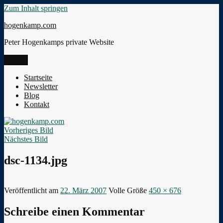
Zum Inhalt springen
hogenkamp.com
Peter Hogenkamps private Website
Menü
Startseite
Newsletter
Blog
Kontakt
Vorheriges Bild
Nächstes Bild
dsc-1134.jpg
Veröffentlicht am
22. März 2007
Volle Größe
450 × 676
Schreibe einen Kommentar