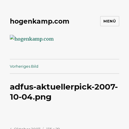
hogenkamp.com
MENÜ
Vorheriges Bild
adfus-aktuellerpick-2007-
10-04.png
Veröffentlicht
Volle
4. Oktober 2007
135 × 29