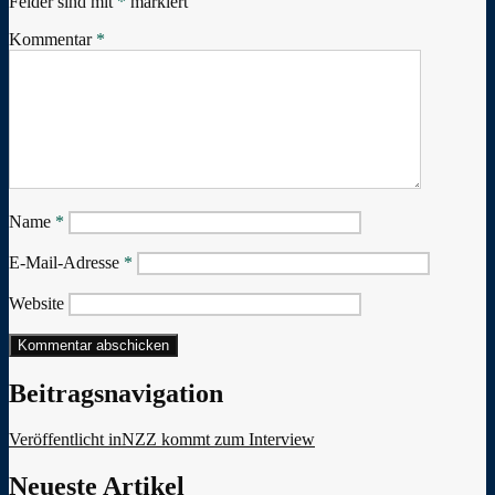
Felder sind mit
*
markiert
Kommentar
*
Name
*
E-Mail-Adresse
*
Website
Beitragsnavigation
Veröffentlicht in
NZZ kommt zum Interview
Neueste Artikel