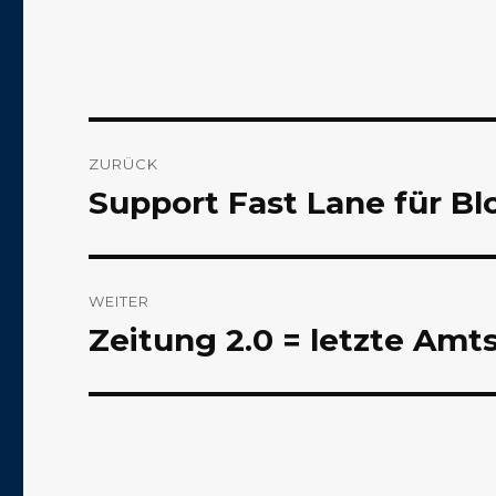
Beitragsnavigation
ZURÜCK
Support Fast Lane für Bl
Vorheriger
Beitrag:
WEITER
Zeitung 2.0 = letzte Amt
Nächster
Beitrag: