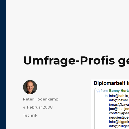
Umfrage-Profis g
Autor
Peter Hogenkamp
Veröffentlicht
4. Februar 2008
am
Kategorien
Technik