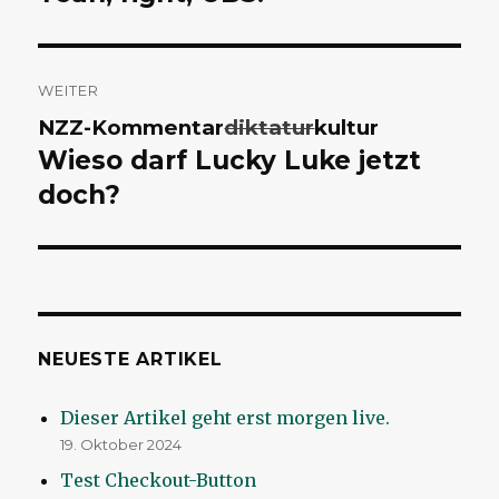
WEITER
Nächster
NZZ-Kommentar
diktatur
kultur
Beitrag:
Wieso darf Lucky Luke jetzt
doch?
NEUESTE ARTIKEL
Dieser Artikel geht erst morgen live.
19. Oktober 2024
Test Checkout-Button