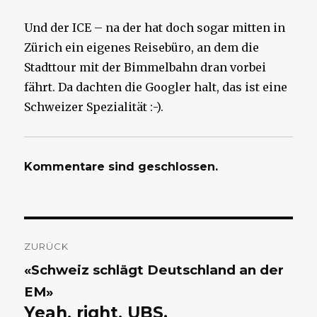
Und der ICE – na der hat doch sogar mitten in
Zürich ein eigenes Reisebüro, an dem die
Stadttour mit der Bimmelbahn dran vorbei
fährt. Da dachten die Googler halt, das ist eine
Schweizer Spezialität :-).
Kommentare sind geschlossen.
Beitragsnavigation
ZURÜCK
Vorheriger
«Schweiz schlägt Deutschland an der
Beitrag:
EM»
Yeah, right, UBS.