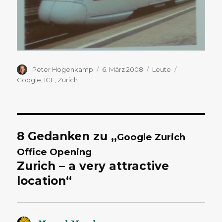
Autor
Veröffentlicht
Kategorien
Schlagwörte
Peter Hogenkamp
6. März 2008
Leute
am
Google
,
ICE
,
Zürich
8 Gedanken zu „
Google Zurich
Office Opening
Zurich – a very attractive
location“