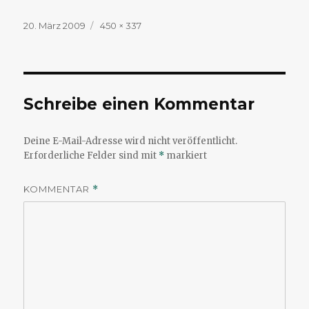
Veröffentlicht
Volle
20. März 2009
450 × 337
am
Größe
Schreibe einen Kommentar
Deine E-Mail-Adresse wird nicht veröffentlicht.
Erforderliche Felder sind mit
*
markiert
KOMMENTAR
*