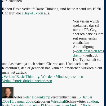
zurückziehen.
Robert Basic verkauft Basic Thinking, und heute Abend um 19.50
Uhr läuft die
eBay-Auktion
aus.
Von vielen wurde
spekuliert, das sei
nur ein PR-Gag,
aber ich habe es ihm
seit seiner ersten
ernsthaften
Ankündigung
(«
Zeit, dass sich was
dreht
») geglaubt.
Der Typ ist halt so,
und das macht ja auch seinen Charme aus. Und nach dem
Riesenbuzz, den er generiert hat, kann er inzwischen wirklich nicht
mehr gut zurück.
„Verkauf Basic Thinking: Wie der «Mindestpreis» den
Verkaufspreis drückt“
weiterlesen
Autor
Peter Hogenkamp
Veröffentlicht am
15. Januar
2009
15. Januar 2009
Kategorien
Wirtschaft
Schlagwörter
auktion
,
basic
,
basicthinking
,
ebay
43 Kommentare
zu Verkauf Basic