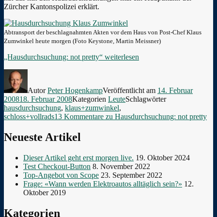
Zürcher Kantonspolizei erklärt.
Abtransport der beschlagnahmten Akten vor dem Haus von Post-Chef Klaus
Zumwinkel heute morgen (Foto Keystone, Martin Meissner)
„Hausdurchsuchung: not pretty“
weiterlesen
Autor
Peter Hogenkamp
Veröffentlicht am
14. Februar
2008
18. Februar 2008
Kategorien
Leute
Schlagwörter
hausdurchsuchung
,
klaus+zumwinkel
,
schloss+vollrads
13 Kommentare
zu Hausdurchsuchung: not pretty
Neueste Artikel
Dieser Artikel geht erst morgen live.
19. Oktober 2024
Test Checkout-Button
8. November 2022
Top-Angebot von Scope
23. September 2022
Frage: «Wann werden Elektroautos alltäglich sein?»
12.
Oktober 2019
Kategorien