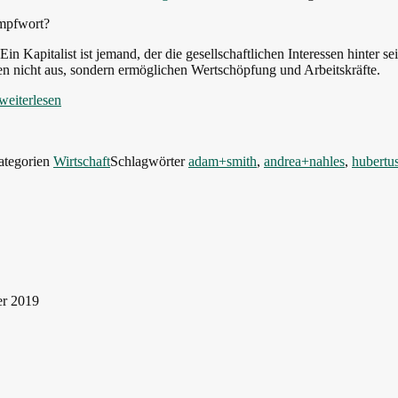
impfwort?
 Ein Kapitalist ist jemand, der die gesellschaftlichen Interessen hinter s
ten nicht aus, sondern ermöglichen Wertschöpfung und Arbeitskräfte.
weiterlesen
ategorien
Wirtschaft
Schlagwörter
adam+smith
,
andrea+nahles
,
hubertu
er 2019