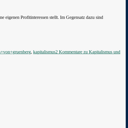
eine eigenen Profitinteressen stellt. Im Gegensatz dazu sind
s+von+gruenberg
,
kapitalismus
2 Kommentare
zu Kapitalismus und