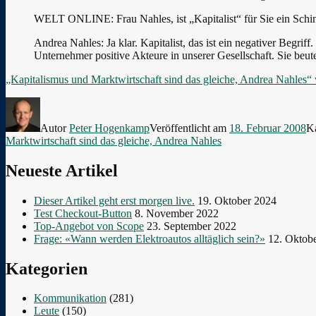
WELT ONLINE: Frau Nahles, ist „Kapitalist“ für Sie ein Sch
Andrea Nahles: Ja klar. Kapitalist, das ist ein negativer Begriff.
Unternehmer positive Akteure in unserer Gesellschaft. Sie beu
„Kapitalismus und Marktwirtschaft sind das gleiche, Andrea Nahles“
Autor
Peter Hogenkamp
Veröffentlicht am
18. Februar 2008
K
Marktwirtschaft sind das gleiche, Andrea Nahles
Neueste Artikel
Dieser Artikel geht erst morgen live.
19. Oktober 2024
Test Checkout-Button
8. November 2022
Top-Angebot von Scope
23. September 2022
Frage: «Wann werden Elektroautos alltäglich sein?»
12. Oktob
Kategorien
Kommunikation
(281)
Leute
(150)