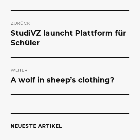
Beitragsnavigation
ZURÜCK
StudiVZ launcht Plattform für
Vorheriger
Beitrag:
Schüler
WEITER
A wolf in sheep’s clothing?
Nächster
Beitrag:
NEUESTE ARTIKEL