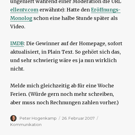
ungeniert während einer Moderation die URL
ellentv.com
erwähnte): Hatte den
Eröffnungs-
Monolog
schon eine halbe Stunde später als
Video.
IMDB
: Die Gewinner auf der Homepage, sofort
aktualisiert, in Plain Text. So gehört sich das,
und sehr schwierig wäre es ja nun wirklich
nicht.
Melde mich gleichzeitig ab für eine Woche
Ferien. (Würde gern noch mehr schreiben,
aber muss noch Rechnungen zahlen vorher.)
Autor
Veröffentlicht
Kategorien
Peter Hogenkamp
26. Februar 2007
am
Kommunikation