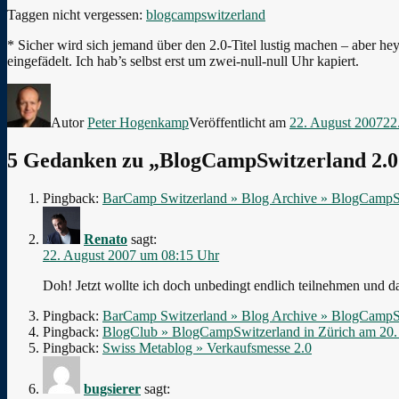
Taggen nicht vergessen:
blogcampswitzerland
* Sicher wird sich jemand über den 2.0-Titel lustig machen – aber h
eingefädelt. Ich hab’s selbst erst um zwei-null-null Uhr kapiert.
Autor
Peter Hogenkamp
Veröffentlicht am
22. August 2007
22
5 Gedanken zu „BlogCampSwitzerland 2.0 a
Pingback:
BarCamp Switzerland » Blog Archive » BlogCampSw
Renato
sagt:
22. August 2007 um 08:15 Uhr
Doh! Jetzt wollte ich doch unbedingt endlich teilnehmen und 
Pingback:
BarCamp Switzerland » Blog Archive » BlogCampSwi
Pingback:
BlogClub » BlogCampSwitzerland in Zürich am 20.
Pingback:
Swiss Metablog » Verkaufsmesse 2.0
bugsierer
sagt: