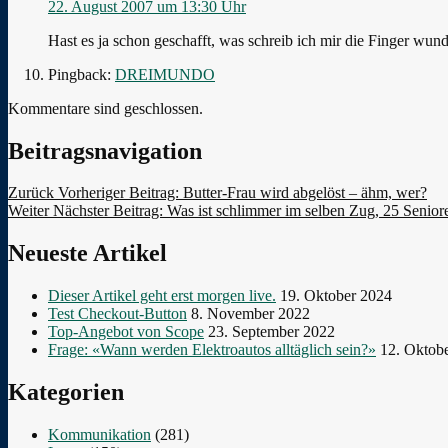
22. August 2007 um 13:30 Uhr
Hast es ja schon geschafft, was schreib ich mir die Finger wund
Pingback:
DREIMUNDO
Kommentare sind geschlossen.
Beitragsnavigation
Zurück
Vorheriger Beitrag:
Butter-Frau wird abgelöst – ähm, wer?
Weiter
Nächster Beitrag:
Was ist schlimmer im selben Zug, 25 Seniore
Neueste Artikel
Dieser Artikel geht erst morgen live.
19. Oktober 2024
Test Checkout-Button
8. November 2022
Top-Angebot von Scope
23. September 2022
Frage: «Wann werden Elektroautos alltäglich sein?»
12. Oktob
Kategorien
Kommunikation
(281)